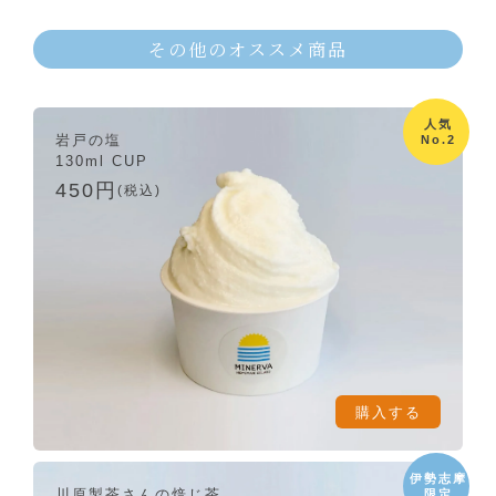
その他のオススメ商品
人気
岩戸の塩
No.2
130ml CUP
450円
(税込)
購入する
伊勢志摩
川原製茶さんの焙じ茶
限定