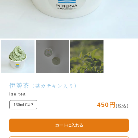
伊勢茶
（茶カテキン入り）
Ise tea
450円
130ml CUP
(税込)
カートに入れる