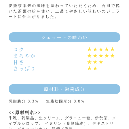
伊勢茶本来の風味を味わっていただくため、石臼で挽
いた茶葉の粉を使い、上品でやさしい味わいのジェラ
ートに仕上がりました。
ジェラートの味わい
コク
まろやか
甘さ
さっぱり
原材料・栄養成分
乳脂肪分 8.3％
無脂肪固形分 8.8％
<<原材料名>>
牛乳、乳製品、生クリーム、グラニュー糖、伊勢茶、メ
イプルシロップ、 イヌリン（食物繊維）、デキストリ
ン、グルコマンナン、洋酒／香料