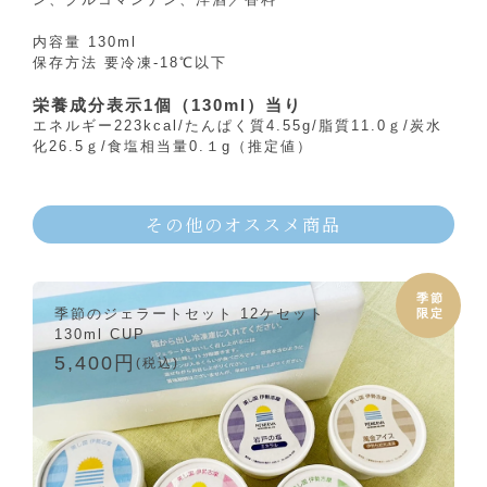
内容量 130ml
保存方法 要冷凍-18℃以下
栄養成分表示1個（130ml）当り
エネルギー223kcal/たんぱく質4.55g/脂質11.0ｇ/炭水
化26.5ｇ/食塩相当量0.１g（推定値）
その他のオススメ商品
季節
季節のジェラートセット 12ケセット
限定
130ml CUP
5,400円
(税込)